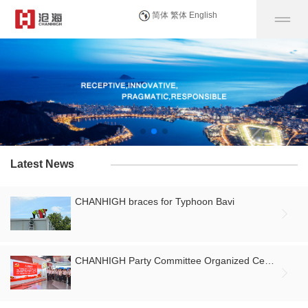
简体
繁体
English
Latest News
CHANHIGH braces for Typhoon Bavi

CHANHIGH Party Committee Organized Centralized Viewing of the Celebration Conference for the 105th Anniversary of the Founding of the CPC and the July 1st Themed Party Day Activity
